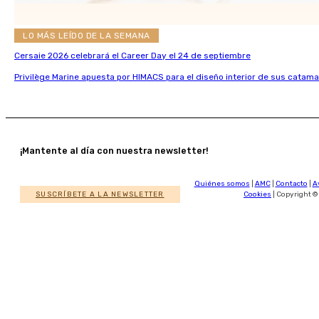
LO MÁS LEÍDO DE LA SEMANA
Cersaie 2026 celebrará el Career Day el 24 de septiembre
Privilège Marine apuesta por HIMACS para el diseño interior de sus catama
¡Mantente al día con nuestra newsletter!
Quiénes somos
|
AMC
|
Contacto
|
A
SUSCRÍBETE A LA NEWSLETTER
Cookies
| Copyright ©