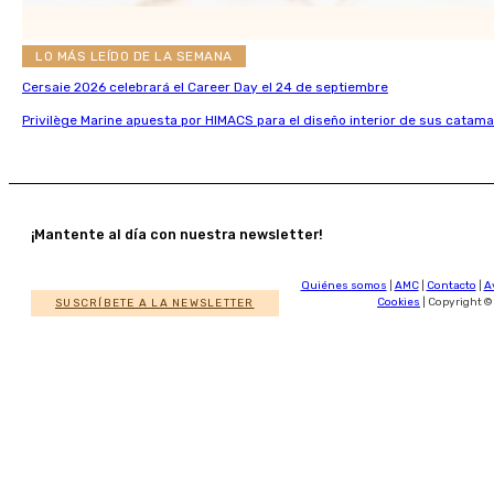
LO MÁS LEÍDO DE LA SEMANA
Cersaie 2026 celebrará el Career Day el 24 de septiembre
Privilège Marine apuesta por HIMACS para el diseño interior de sus catama
¡Mantente al día con nuestra newsletter!
Quiénes somos
|
AMC
|
Contacto
|
A
SUSCRÍBETE A LA NEWSLETTER
Cookies
| Copyright ©