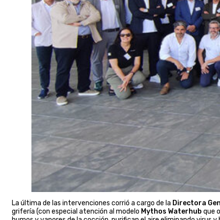
La última de las intervenciones corrió a cargo de la
Directora Ge
grifería (con especial atención al modelo
Mythos Waterhub
que o
humos y vapores de la cocción, purifican el aire eliminando virus y 