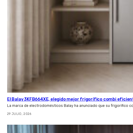
El Balay 3KFB664XE, elegido mejor frigorífico combi eficien
La marca de electrodomésticos Balay ha anunciado que su frigorífico c
29 JULIO, 2026