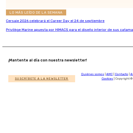
LO MÁS LEÍDO DE LA SEMANA
Cersaie 2026 celebrará el Career Day el 24 de septiembre
Privilège Marine apuesta por HIMACS para el diseño interior de sus catama
¡Mantente al día con nuestra newsletter!
Quiénes somos
|
AMC
|
Contacto
|
A
SUSCRÍBETE A LA NEWSLETTER
Cookies
| Copyright ©