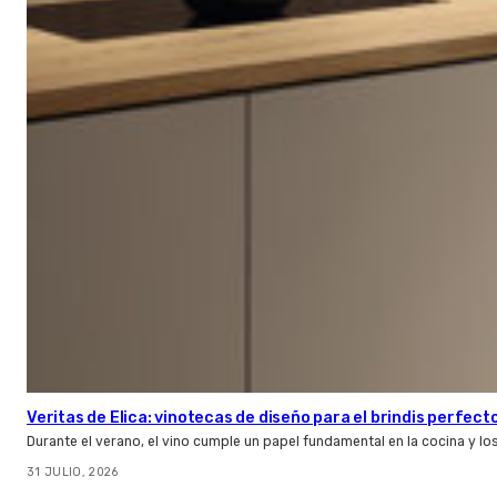
Veritas de Elica: vinotecas de diseño para el brindis perfect
Durante el verano, el vino cumple un papel fundamental en la cocina y l
31 JULIO, 2026