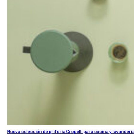
Nueva colección de grifería Cropelli para cocina y lavanderí