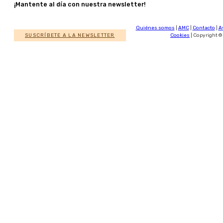
¡Mantente al día con nuestra newsletter!
Quiénes somos
|
AMC
|
Contacto
|
A
SUSCRÍBETE A LA NEWSLETTER
Cookies
| Copyright ©