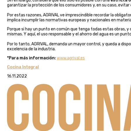
Sin embargo, considera que ello solo es posible con una
estricta 
garantizar la protección de los consumidores y, en su caso, evit
Por estas razones, AGRIVAL ve imprescindible recordar la obligat
implica incumplir las normativas europeas y nacionales en materi
Porque si hay un punto en común que tenga todas estas obras, y 
mismas. Y aquí, el uso responsable y el ahorro del agua es un punt
Por lo tanto, AGRIVAL, demanda un mayor control, y queda a dispos
excelencia de la industria.
*Para más información:
www.agrival.es
Cocina Integral
16.11.2022