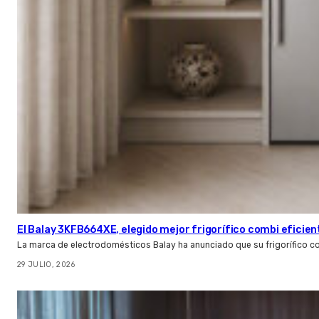
El Balay 3KFB664XE, elegido mejor frigorífico combi eficien
La marca de electrodomésticos Balay ha anunciado que su frigorífico c
29 JULIO, 2026