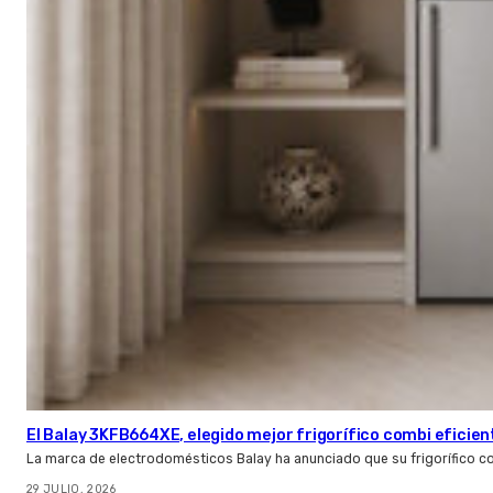
El Balay 3KFB664XE, elegido mejor frigorífico combi eficien
La marca de electrodomésticos Balay ha anunciado que su frigorífico c
29 JULIO, 2026