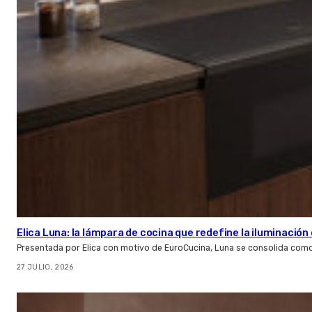
Elica Luna: la lámpara de cocina que redefine la iluminació
Presentada por Elica con motivo de EuroCucina, Luna se consolida com
27 JULIO, 2026