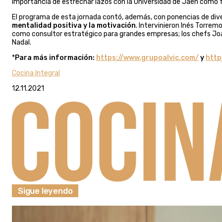
importancia de estrechar lazos con la Universidad de Jaén como fu
El programa de esta jornada contó, además, con ponencias de div
mentalidad positiva y la motivación
. Intervinieron Inés Torrem
como consultor estratégico para grandes empresas; los chefs Joan
Nadal.
*
Para más información:
https://www.grupoalvic.com/
y
http
Cocina Integral
12.11.2021
Sigue leyendo