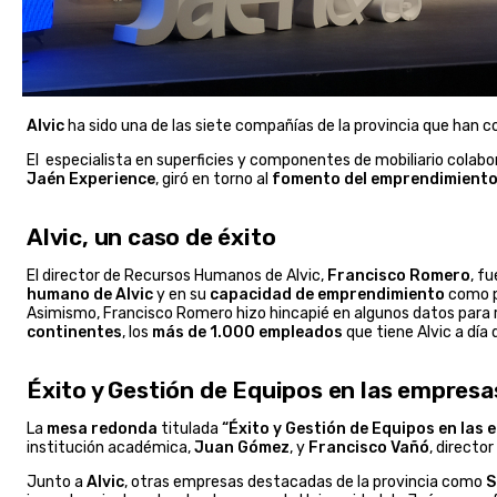
Alvic
ha sido una de las siete compañías de la provincia que han
El especialista en superficies y componentes de mobiliario colabo
Jaén Experience
, giró en torno al
fomento del emprendimient
Alvic, un caso de éxito
El director de Recursos Humanos de Alvic,
Francisco Romero
, f
humano de Alvic
y en su
capacidad de emprendimiento
como pr
Asimismo, Francisco Romero hizo hincapié en algunos datos para r
continentes
, los
más de 1.000 empleados
que tiene Alvic a día 
Éxito y Gestión de Equipos en las empres
La
mesa redonda
titulada
“Éxito y Gestión de Equipos en las
institución académica,
Juan Gómez
, y
Francisco Vañó
, directo
Junto a
Alvic
, otras empresas destacadas de la provincia como
S