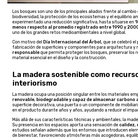
Los bosques son uno de los principales aliados frente al cambio
biodiversidad, la protección de los ecosistemas y el equilibrio a
experimentado una reducción significativa, hasta situarse en
1
menos respecto al promedio registrado entre 1990 y 200
uno de los grandes retos medioambientales a nivel global.
Con motivo del
Día Internacional del Árbol,
que se celebró el
fabricación de superficies y componentes para arquitectura y mo
responsable
que permita proteger los bosques, preservar los 
material esencial en el diseño y la construcción.
La madera sostenible como recurso
interiorismo
La madera ocupa una posición singular entre los materiales empl
renovable, biodegradable y capaz de almacenar carbono a l
superficie decorativa, una puerta o un componente de mobiliari
en el producto durante años y años, ayudando a reducir el impa
Más allá de sus características técnicas y ambientales, la made
Su presencia en los espacios aporta una sensación de
calidez,
estudios señalan además que los entornos que introducen ele
de bienestar, favoreciendo atmósferas más acogedoras, equili