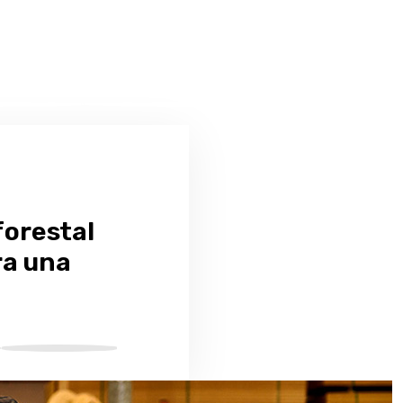
forestal
ra una