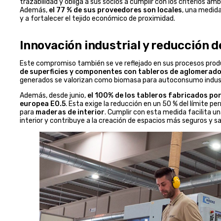
trazabilidad y obliga a sus socios a cumplir con los criterios a
Además,
el 77 % de sus proveedores son locales
, una medida
y a fortalecer el tejido económico de proximidad.
Innovación industrial y reducción 
Este compromiso también se ve reflejado en sus procesos prod
de superficies y componentes con tableros de aglomerad
generados se valorizan como biomasa para autoconsumo in
Además, desde junio,
el 100% de los tableros fabricados po
europea E0.5
. Esta exige la reducción en un 50 % del límite 
para
maderas de interior
. Cumplir con esta medida facilita un
interior y contribuye a la creación de espacios más seguros y sa