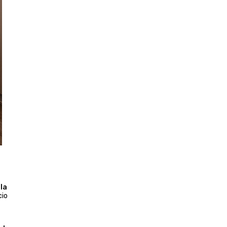
,
la
cio