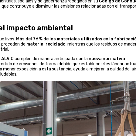
mbientales, sociales y de gobernanza recogidos en su
Código de Condu
 que contribuye a disminuir las emisiones relacionadas con el transpo
del impacto ambiental
uctivos.
Más del 76 % de los materiales utilizados en la fabricaci
o
proceden de
material reciclado
, mientras que los residuos de made
dustrial.
r ALVIC
cumplen de manera anticipada con la
nueva normativa
permitido de emisiones de formaldehído que establece el estándar actua
a menor exposición a esta sustancia, ayuda a mejorar la calidad del ai
ludables.