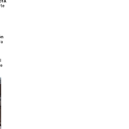
cta
.
rte
ón
ra
l
re