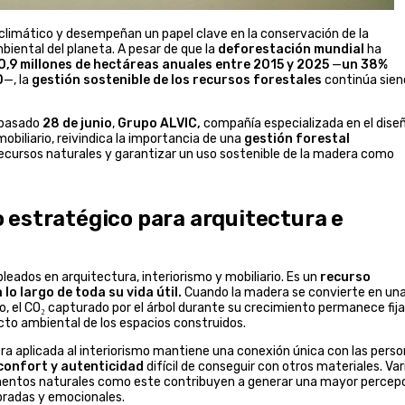
 climático y desempeñan un papel clave en la conservación de la
mbiental del planeta. A pesar de que la
deforestación mundial
ha
0,9 millones de hectáreas anuales entre 2015 y 2025
—
un 38%
0
—, la
gestión sostenible de los recursos forestales
continúa sie
 pasado
28 de junio
,
Grupo ALVIC,
compañía especializada en el dise
biliario, reivindica la importancia de una
gestión forestal
recursos naturales y garantizar un uso sostenible de la madera como
 estratégico para arquitectura e
eados en arquitectura, interiorismo y mobiliario. Es un
recurso
o largo de toda su vida útil.
Cuando la madera se convierte en un
o, el CO₂ capturado por el árbol durante su crecimiento permanece fij
cto ambiental de los espacios construidos.
ra aplicada al interiorismo mantiene una conexión única con las perso
 confort y autenticidad
difícil de conseguir con otros materiales. Var
mentos naturales como este contribuyen a generar una mayor percep
bradas y emocionales.