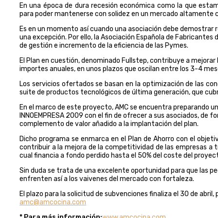
En una época de dura recesión económica como la que estamo
para poder mantenerse con solidez en un mercado altamente c
Es en un momento así cuando una asociación debe demostrar re
una excepción. Por ello, la Asociación Española de Fabricantes 
de gestión e incremento de la eficiencia de las Pymes.
El Plan en cuestión, denominado Fullstep, contribuye a mejorar
importes anuales, en unos plazos que oscilan entre los 3-4 meses
Los servicios ofertados se basan en la optimización de las con
suite de productos tecnológicos de última generación, que cub
En el marco de este proyecto, AMC se encuentra preparando un
INNOEMPRESA 2009 con el fin de ofrecer a sus asociados, de 
complemento de valor añadido a la implantación del plan.
Dicho programa se enmarca en el Plan de Ahorro con el objetiv
contribuir a la mejora de la competitividad de las empresas a t
cual financia a fondo perdido hasta el 50% del coste del proyect
Sin duda se trata de una excelente oportunidad para que las 
enfrenten así a los vaivenes del mercado con fortaleza.
El plazo para la solicitud de subvenciones finaliza el 30 de abril
amc@amcocina.com
* Para más información:
www.amcocina.com