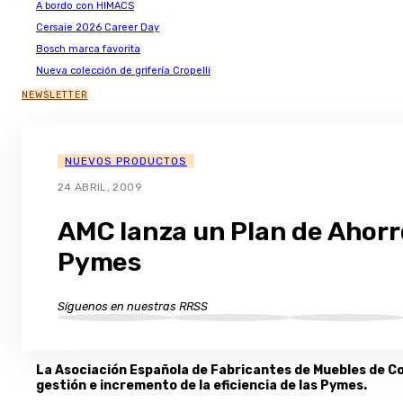
A bordo con HIMACS
Cersaie 2026 Career Day
Bosch marca favorita
Nueva colección de grifería Cropelli
NEWSLETTER
NUEVOS PRODUCTOS
24 ABRIL, 2009
AMC lanza un Plan de Ahorr
Pymes
Síguenos en nuestras RRSS
La Asociación Española de Fabricantes de Muebles de Co
gestión e incremento de la eficiencia de las Pymes.