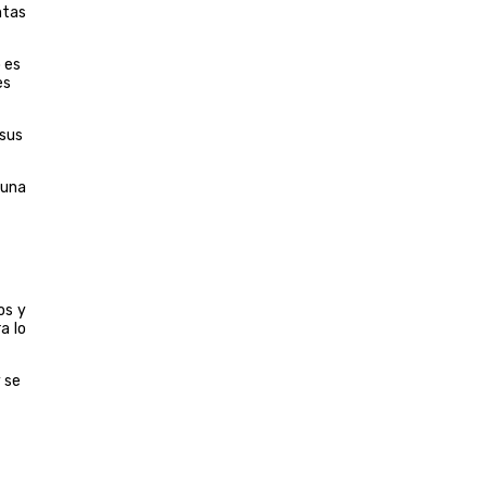
ntas
 es
es
 sus
 una
os y
a lo
 se