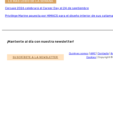
LO MÁS LEÍDO DE LA SEMANA
Cersaie 2026 celebrará el Career Day el 24 de septiembre
Privilège Marine apuesta por HIMACS para el diseño interior de sus catama
¡Mantente al día con nuestra newsletter!
Quiénes somos
|
AMC
|
Contacto
|
A
SUSCRÍBETE A LA NEWSLETTER
Cookies
| Copyright ©