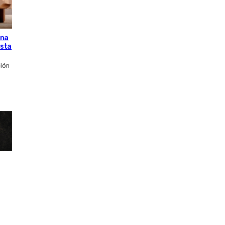
una
esta
ción