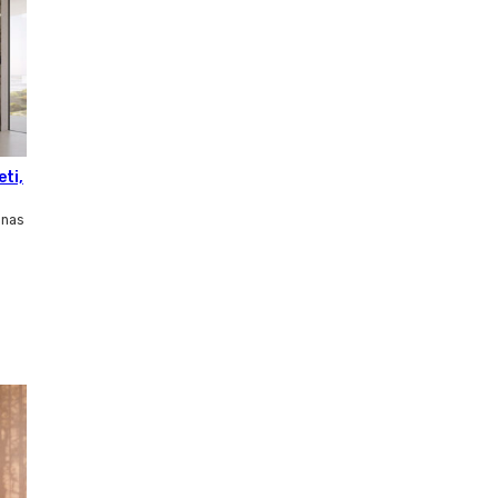
eti,
inas