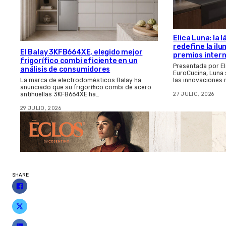
Elica Luna: la
redefine la il
El Balay 3KFB664XE, elegido mejor
premios inter
frigorífico combi eficiente en un
Presentada por El
análisis de consumidores
EuroCucina, Luna
las innovaciones
La marca de electrodomésticos Balay ha
anunciado que su frigorífico combi de acero
27 JULIO, 2026
antihuellas 3KFB664XE ha…
29 JULIO, 2026
SHARE