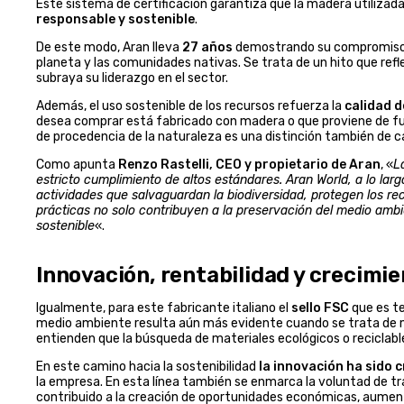
Este sistema de certificación garantiza que la madera utilizad
responsable y sostenible
.
De este modo, Aran lleva
27 años
demostrando su compromiso c
planeta y las comunidades nativas. Se trata de un hito que refl
subraya su liderazgo en el sector.
Además, el uso sostenible de los recursos refuerza la
calidad d
desea comprar está fabricado con madera o que proviene de fu
de procedencia de la naturaleza es una distinción también de cal
Como apunta
Renzo Rastelli, CEO y propietario de Aran
, «
L
estricto cumplimiento de altos estándares. Aran World, a lo l
actividades que salvaguardan la biodiversidad, protegen los re
prácticas no solo contribuyen a la preservación del medio ambi
sostenible
«.
Innovación, rentabilidad y crecimi
Igualmente, para este fabricante italiano el
sello FSC
que es te
medio ambiente resulta aún más evidente cuando se trata de mue
entienden que la búsqueda de materiales ecológicos o reciclab
En este camino hacia la sostenibilidad
la innovación ha sido c
la empresa. En esta línea también se enmarca la voluntad de t
contribuido a la creación de oportunidades económicas, aumenta