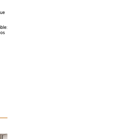
que
ble:
los