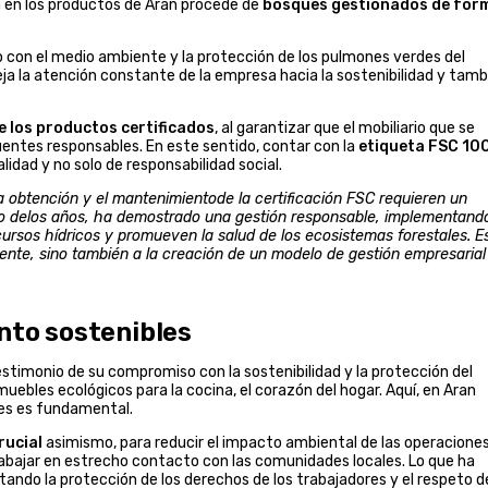
a en los productos de Aran procede de
bosques gestionados de for
on el medio ambiente y la protección de los pulmones verdes del
eja la atención constante de la empresa hacia la sostenibilidad y tamb
e los productos certificados
, al garantizar que el mobiliario que se
entes responsables. En este sentido, contar con la
etiqueta FSC 10
idad y no solo de responsabilidad social.
a obtención y el mantenimientode la certificación FSC requieren un
argo delos años, ha demostrado una gestión responsable, implementand
cursos hídricos y promueven la salud de los ecosistemas forestales. E
ente, sino también a la creación de un modelo de gestión empresarial
ento sostenibles
stimonio de su compromiso con la sostenibilidad y la protección del
bles ecológicos para la cocina, el corazón del hogar. Aquí, en Aran
les es fundamental.
rucial
asimismo, para reducir el impacto ambiental de las operacione
rabajar en estrecho contacto con las comunidades locales. Lo que ha
ndo la protección de los derechos de los trabajadores y el respeto d