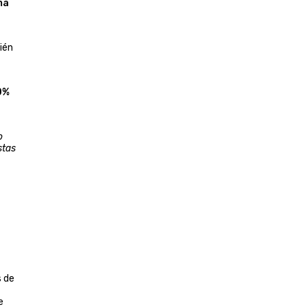
ma
ién
0%
o
stas
s de
e