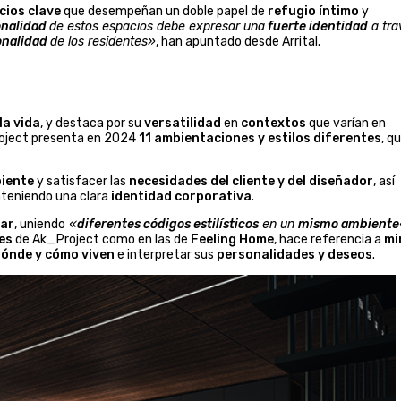
cios clave
que desempeñan un doble papel de
refugio íntimo
y
onalidad
de estos espacios debe expresar una
fuerte identidad
a tra
onalidad
de los residentes»
, han apuntado desde Arrital.
la vida
, y destaca por su
versatilidad
en
contextos
que varían en
roject presenta en 2024
11 ambientaciones y estilos diferentes
, q
biente
y satisfacer las
necesidades del cliente y del diseñador
, así
nteniendo una clara
identidad corporativa
.
tar
, uniendo
«
diferentes códigos estilísticos
en un
mismo ambiente
es
de Ak_Project como en las de
Feeling Home
, hace referencia a
mi
ónde y cómo viven
e interpretar sus
personalidades y deseos
.