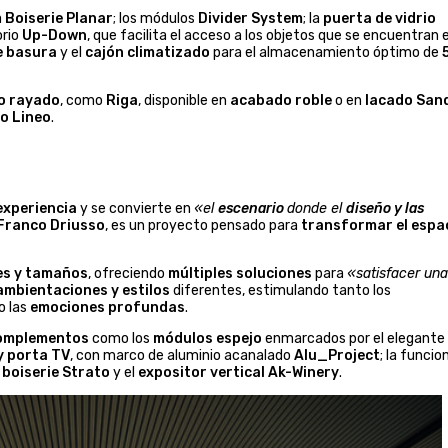
a
Boiserie Planar
; los módulos
Divider System
; la
puerta de vidrio
orio
Up-Down
, que facilita el acceso a los objetos que se encuentran e
e basura
y el
cajón climatizado
para el almacenamiento óptimo de
o rayado
, como
Riga
, disponible en
acabado roble
o en
lacado San
o Lineo
.
experiencia
y se convierte en
«el
escenario
donde el
diseño y las
Franco Driusso
, es un proyecto pensado para
transformar el espa
nes y tamaños
, ofreciendo
múltiples soluciones
para
«satisfacer una
ambientaciones y estilos
diferentes, estimulando tanto los
 las
emociones profundas
.
omplementos
como los
módulos espejo
enmarcados por el elegante
y porta TV
, con marco de aluminio acanalado
Alu_Project
; la funcio
a
boiserie Strato
y el
expositor vertical Ak-Winery
.