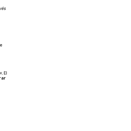
vés
ue
«
. El
rar