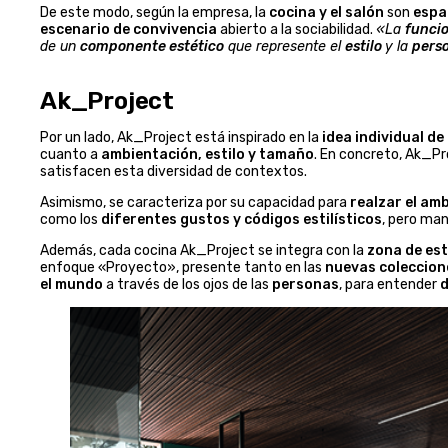
De este modo, según la empresa, la
cocina y el salón
son
espa
escenario de convivencia
abierto a la sociabilidad.
«La
funci
de un
componente estético
que represente el
estilo
y la
pers
Ak_Project
Por un lado, Ak_Project está inspirado en la
idea individual de 
cuanto a
ambientación, estilo y tamaño
. En concreto, Ak_P
satisfacen esta diversidad de contextos.
Asimismo, se caracteriza por su capacidad para
realzar el am
como los
diferentes gustos y códigos estilísticos
, pero ma
Además, cada cocina Ak_Project se integra con la
zona de es
enfoque «Proyecto», presente tanto en las
nuevas coleccion
el mundo
a través de los ojos de las
personas
, para entender
d