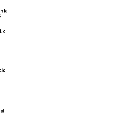
n la
5
d
, o
cio
nal