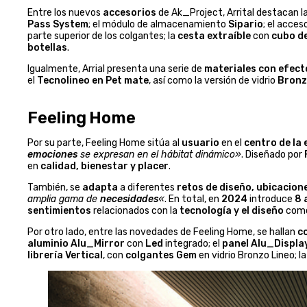
Entre los nuevos
accesorios
de Ak_Project, Arrital destacan l
Pass System
; el módulo de almacenamiento
Sipario
; el acces
parte superior de los colgantes; la
cesta extraíble
con
cubo d
botellas
.
Igualmente, Arrial presenta una serie de
materiales con efect
el
Tecnolineo en Pet mate
, así como la versión de vidrio
Bronz
Feeling Home
Por su parte, Feeling Home sitúa al
usuario
en el
centro de la 
emociones
se expresan en el hábitat dinámico»
. Diseñado por
en
calidad, bienestar y placer
.
También, se
adapta
a diferentes
retos de diseño, ubicacio
amplia gama de
necesidades
«
. En total, en
2024
introduce
8 
sentimientos
relacionados con la
tecnología y el diseño
como
Por otro lado, entre las novedades de Feeling Home, se hallan
c
aluminio Alu_Mirror
con
Led
integrado; el
panel Alu_Displa
librería Vertical
, con
colgantes Gem
en vidrio Bronzo Lineo; l