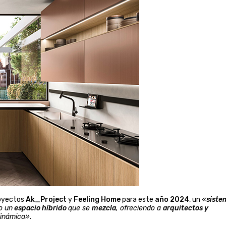
oyectos
Ak_Project
y
Feeling Home
para este
año 2024
, un
«
siste
 un
espacio híbrido
que se
mezcla
, ofreciendo a
arquitectos y
 dinámica»
.