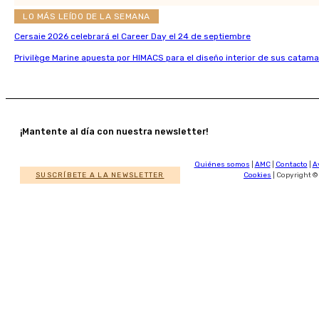
LO MÁS LEÍDO DE LA SEMANA
Cersaie 2026 celebrará el Career Day el 24 de septiembre
Privilège Marine apuesta por HIMACS para el diseño interior de sus catama
¡Mantente al día con nuestra newsletter!
Quiénes somos
|
AMC
|
Contacto
|
A
SUSCRÍBETE A LA NEWSLETTER
Cookies
| Copyright ©