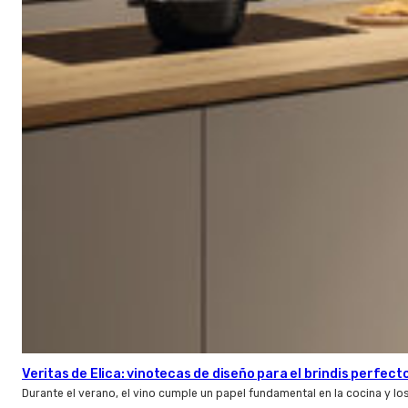
Veritas de Elica: vinotecas de diseño para el brindis perfect
Durante el verano, el vino cumple un papel fundamental en la cocina y l