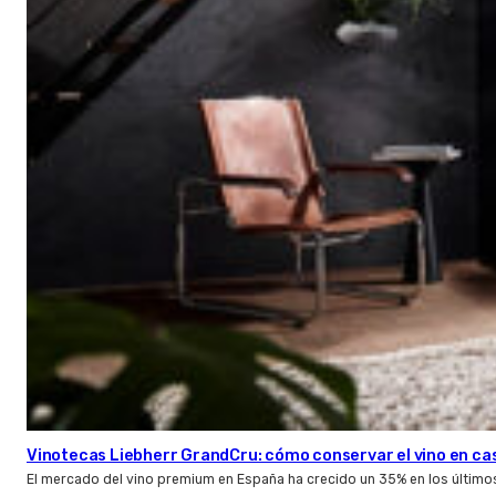
Vinotecas Liebherr GrandCru: cómo conservar el vino en ca
El mercado del vino premium en España ha crecido un 35% en los último