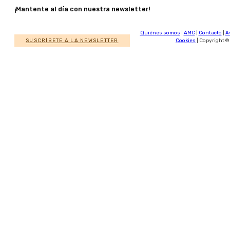
¡Mantente al día con nuestra newsletter!
Quiénes somos
|
AMC
|
Contacto
|
A
SUSCRÍBETE A LA NEWSLETTER
Cookies
| Copyright ©