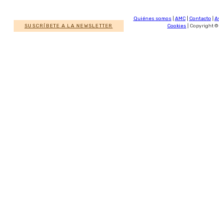
Quiénes somos
|
AMC
|
Contacto
|
A
SUSCRÍBETE A LA NEWSLETTER
Cookies
| Copyright ©