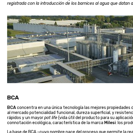
registrada con la introducción de los barnices al agua que datan
BCA
BCA
concentra en una única tecnología las mejores propiedades 
al mercado potencialidad funcional, dureza superficial, y resisten
rápidos y un mayor
pot life
(vida útil del producto para su aplicaci
connotación ecológica, característica de la marca
Milesi
: los pr
La base de BCA –cuyo nombre nace del proceso que permite la reacc