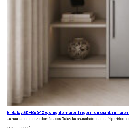
El Balay 3KFB664XE, elegido mejor frigorífico combi eficien
La marca de electrodomésticos Balay ha anunciado que su frigorífico c
29 JULIO, 2026