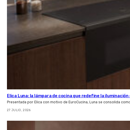
Elica Luna: la lámpara de cocina que redefine la iluminació
Presentada por Elica con motivo de EuroCucina, Luna se consolida com
27 JULIO, 2026