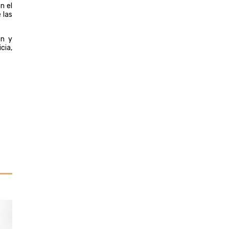
n el
 las
ón y
cia,