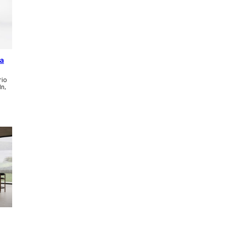
ca
rio
ln,