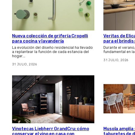
Nueva colección de grifería Cropelli
Veritas de Elic
para cocina y lavandería
para el brindi
La evolución del diseño residencial ha llevado
Durante el verano
a replantear la función de cada estancia del
fundamental en la
hogar.…
31 JULIO, 2026
31 JULIO, 2026
Vinotecas Liebherr GrandCru: cómo
Musola amplía s
conservar el vino en casa con
taburetes de d