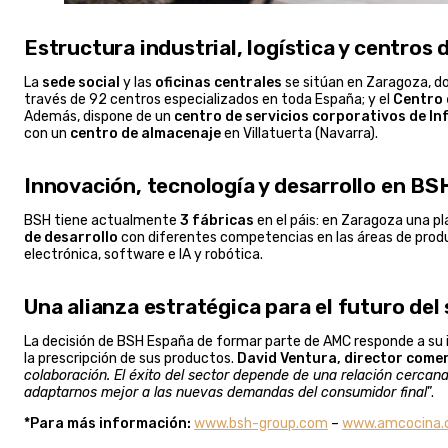
Estructura industrial, logística y centros
La
sede social
y las
oficinas centrales
se sitúan en Zaragoza, d
través de 92 centros especializados en toda España; y el
Centro 
Además, dispone de un
centro de servicios corporativos de I
con un
centro de almacenaje
en Villatuerta (Navarra).
Innovación, tecnología y desarrollo en B
BSH tiene actualmente
3 fábricas
en el páis: en Zaragoza una p
de desarrollo
con diferentes competencias en las áreas de produc
electrónica, software e IA y robótica.
Una alianza estratégica para el futuro del 
La decisión de BSH España de formar parte de AMC responde a su in
la prescripción de sus productos.
David Ventura, director comer
colaboración. El éxito del sector depende de una relación cercana
adaptarnos mejor a las nuevas demandas del consumidor final
”.
*Para más información:
www.bsh-group.com
–
www.amcocina