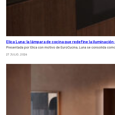
Elica Luna: la lámpara de cocina que redefine la iluminació
Presentada por Elica con motivo de EuroCucina, Luna se consolida com
27 JULIO, 2026