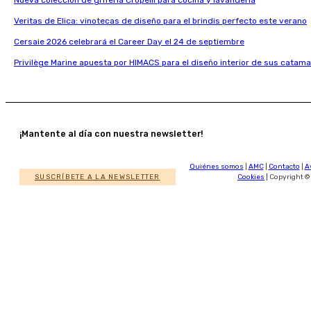
Veritas de Elica: vinotecas de diseño para el brindis perfecto este verano
Cersaie 2026 celebrará el Career Day el 24 de septiembre
Privilège Marine apuesta por HIMACS para el diseño interior de sus catama
¡Mantente al día con nuestra newsletter!
Quiénes somos
|
AMC
|
Contacto
|
A
SUSCRÍBETE A LA NEWSLETTER
Cookies
| Copyright ©