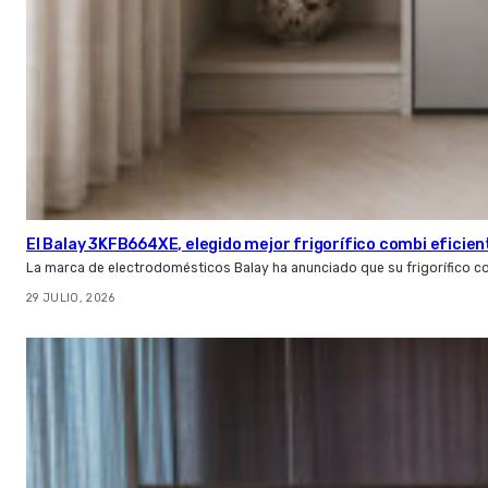
El Balay 3KFB664XE, elegido mejor frigorífico combi eficien
La marca de electrodomésticos Balay ha anunciado que su frigorífico c
29 JULIO, 2026