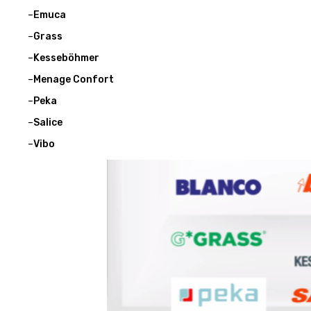
–
Emuca
–
Grass
–
Kesseböhmer
–
Menage Confort
–
Peka
–
Salice
–
Vibo