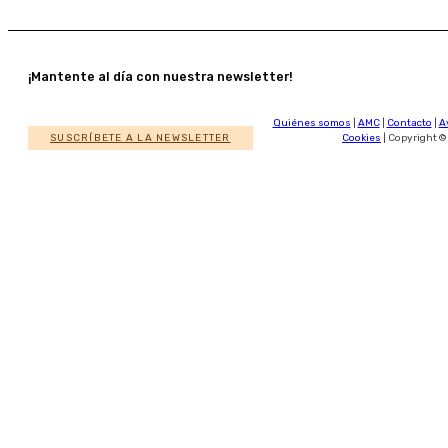
¡Mantente al día con nuestra newsletter!
Quiénes somos
|
AMC
|
Contacto
|
A
SUSCRÍBETE A LA NEWSLETTER
Cookies
| Copyright ©