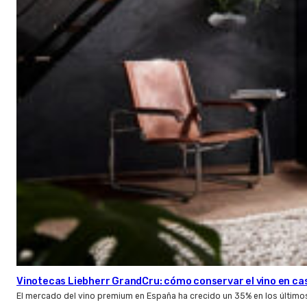
Vinotecas Liebherr GrandCru: cómo conservar el vino en ca
El mercado del vino premium en España ha crecido un 35% en los último