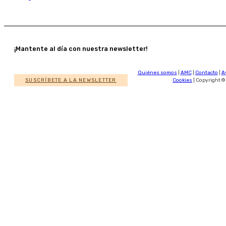
¡Mantente al día con nuestra newsletter!
Quiénes somos
|
AMC
|
Contacto
|
A
SUSCRÍBETE A LA NEWSLETTER
Cookies
| Copyright ©