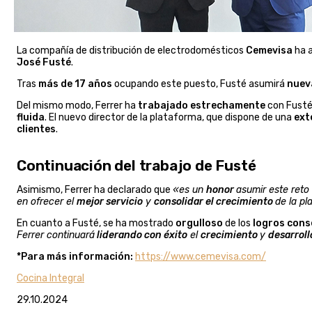
La compañía de distribución de electrodomésticos
Cemevisa
ha 
José Fusté
.
Tras
más de 17 años
ocupando este puesto, Fusté asumirá
nuev
Del mismo modo, Ferrer ha
trabajado estrechamente
con Fusté
fluida
. El nuevo director de la plataforma, que dispone de una
ext
clientes
.
Continuación del trabajo de Fusté
Asimismo, Ferrer ha declarado que
«es un
honor
asumir este reto
en ofrecer el
mejor servicio
y
consolidar el crecimiento
de la p
En cuanto a Fusté, se ha mostrado
orgulloso
de los
logros cons
Ferrer continuará
liderando con éxito
el
crecimiento
y
desarrol
*Para más información:
https://www.cemevisa.com/
Cocina Integral
29.10.2024