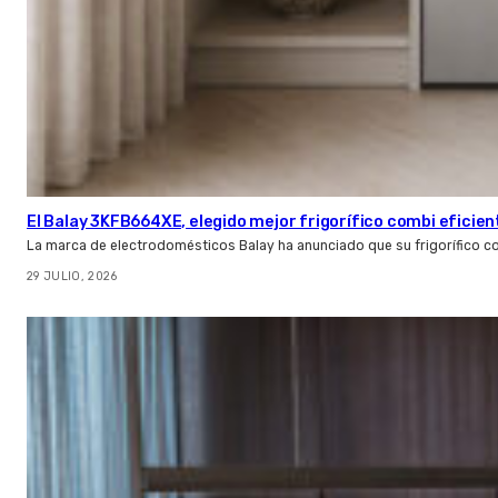
El Balay 3KFB664XE, elegido mejor frigorífico combi eficien
La marca de electrodomésticos Balay ha anunciado que su frigorífico c
29 JULIO, 2026