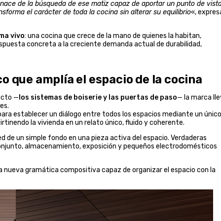
ace de la búsqueda de ese matiz capaz de aportar un punto de vist
sforma el carácter de toda la cocina sin alterar su equilibrio
«, expres
ma vivo
: una cocina que crece de la mano de quienes la habitan,
espuesta concreta a la creciente demanda actual de durabilidad,
o que amplía el espacio de la cocina
ecto —
los sistemas de boiserie y las puertas de paso
— la marca ll
es.
ara establecer un diálogo entre todos los espacios mediante un únic
tinendo la vivienda en un relato único, fluido y coherente.
d de un simple fondo en una pieza activa del espacio. Verdaderas
 conjunto, almacenamiento, exposición y pequeños electrodomésticos
na nueva gramática compositiva capaz de organizar el espacio con la