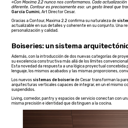
«Con Maxima 2.2 nunca nos conformamos. Cada actualización n
diferente. Contour es precisamente eso: un gesto lineal que tran
García Cumini,
Art Director Cesar.
Gracias a Contour, Maxima 2.2 confirma su naturaleza de
siste
actualizable en sus detalles y coherente en su conjunto. Una r
personalización y calidad.
Boiseries: un sistema arquitectónic
Además, con la introducción de dos nuevas categorías de proy
su excelencia constructiva más allá de los límites convencional
Esta novedad da respuesta a una lógica proyectual concebida p
lenguaje, los mismos acabados y las mismas proporciones, convir
Los nuevos
sistemas de boiserie
de Cesar transforman la pare
arquitecturas verticales capaces de integrar, en un el mismo
suspendidos.
Living, comedor, pantry y espacios de servicio conectan con u
misma precisión e identidad que distinguen a la cocina.