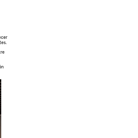
ecer
tes.
tre
ón