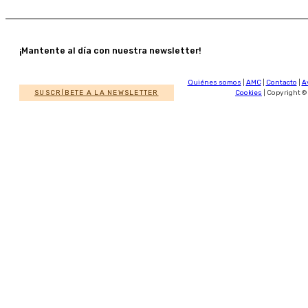
¡Mantente al día con nuestra newsletter!
Quiénes somos
|
AMC
|
Contacto
|
A
SUSCRÍBETE A LA NEWSLETTER
Cookies
| Copyright ©