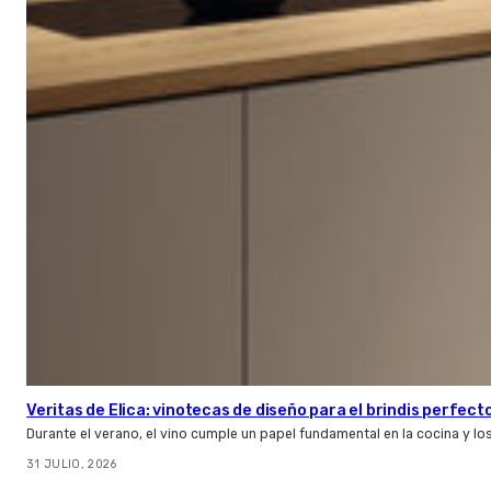
Veritas de Elica: vinotecas de diseño para el brindis perfect
Durante el verano, el vino cumple un papel fundamental en la cocina y l
31 JULIO, 2026