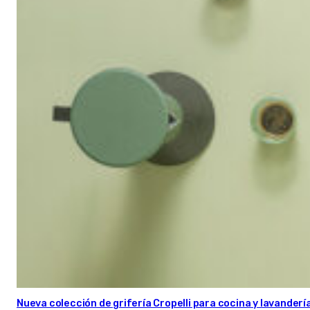
Nueva colección de grifería Cropelli para cocina y lavanderí