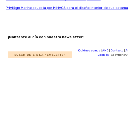
Privilège Marine apuesta por HIMACS para el diseño interior de sus catama
¡Mantente al día con nuestra newsletter!
Quiénes somos
|
AMC
|
Contacto
|
A
SUSCRÍBETE A LA NEWSLETTER
Cookies
| Copyright ©