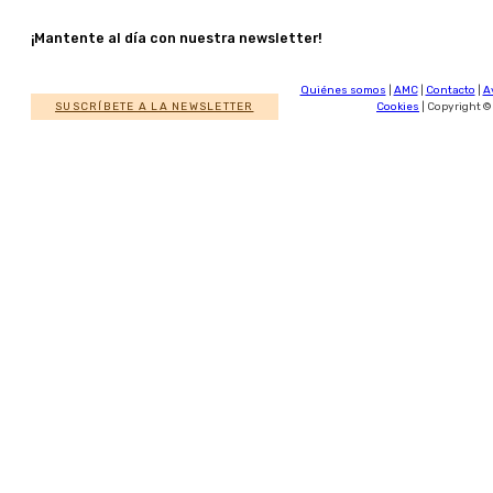
¡Mantente al día con nuestra newsletter!
Quiénes somos
|
AMC
|
Contacto
|
A
SUSCRÍBETE A LA NEWSLETTER
Cookies
| Copyright ©