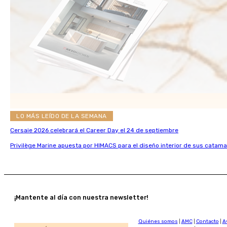
LO MÁS LEÍDO DE LA SEMANA
Cersaie 2026 celebrará el Career Day el 24 de septiembre
Privilège Marine apuesta por HIMACS para el diseño interior de sus catama
¡Mantente al día con nuestra newsletter!
Quiénes somos
|
AMC
|
Contacto
|
A