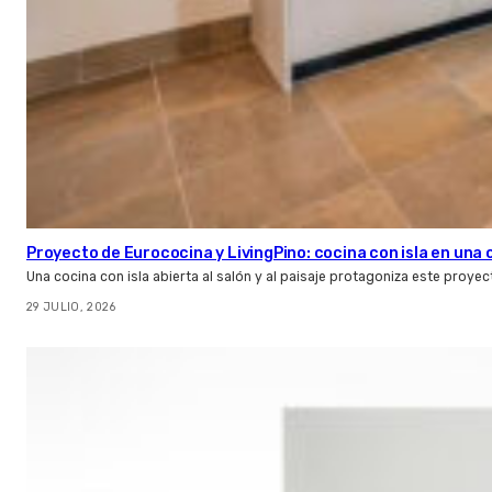
Proyecto de Eurococina y LivingPino: cocina con isla en una
Una cocina con isla abierta al salón y al paisaje protagoniza este proye
29 JULIO, 2026