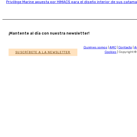
Privilège Marine apuesta por HIMACS para el diseño interior de sus catama
¡Mantente al día con nuestra newsletter!
Quiénes somos
|
AMC
|
Contacto
|
A
SUSCRÍBETE A LA NEWSLETTER
Cookies
| Copyright ©