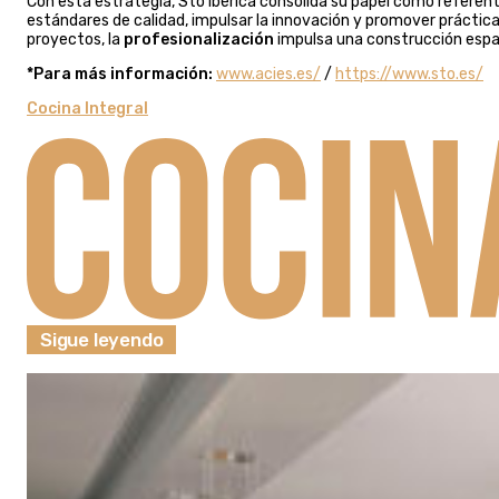
Con esta estrategia, Sto Ibérica consolida su papel como referent
estándares de calidad, impulsar la innovación y promover práctic
proyectos, la
profesionalización
impulsa una construcción españ
*Para más información:
www.acies.es/
/
https://www.sto.es/
Cocina Integral
Sigue leyendo