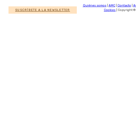
Quiénes somos
|
AMC
|
Contacto
|
A
SUSCRÍBETE A LA NEWSLETTER
Cookies
| Copyright ©