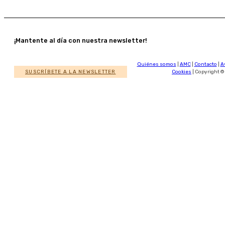
¡Mantente al día con nuestra newsletter!
Quiénes somos
|
AMC
|
Contacto
|
A
SUSCRÍBETE A LA NEWSLETTER
Cookies
| Copyright ©