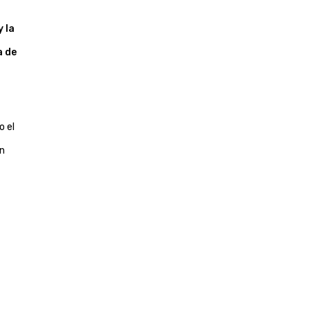
 la
a de
o el
en