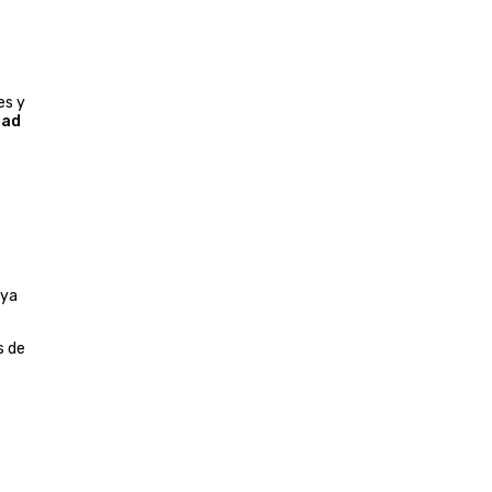
es y
dad
 ya
s de