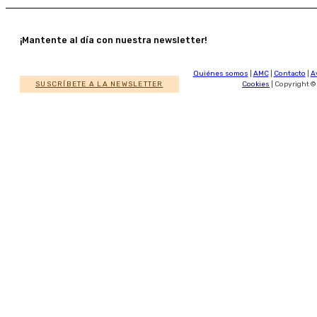
¡Mantente al día con nuestra newsletter!
Quiénes somos
|
AMC
|
Contacto
|
A
SUSCRÍBETE A LA NEWSLETTER
Cookies
| Copyright ©