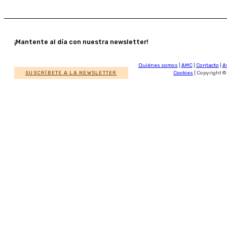
¡Mantente al día con nuestra newsletter!
Quiénes somos
|
AMC
|
Contacto
|
A
SUSCRÍBETE A LA NEWSLETTER
Cookies
| Copyright ©