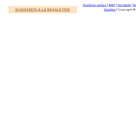
Quiénes somos
|
AMC
|
Contacto
|
A
SUSCRÍBETE A LA NEWSLETTER
Cookies
| Copyright ©