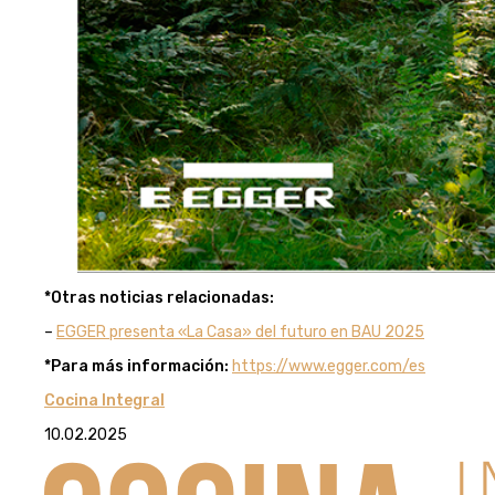
*Otras noticias relacionadas:
–
EGGER presenta «La Casa» del futuro en BAU 2025
*Para más información:
https://www.egger.com/es
Cocina Integral
10.02.2025