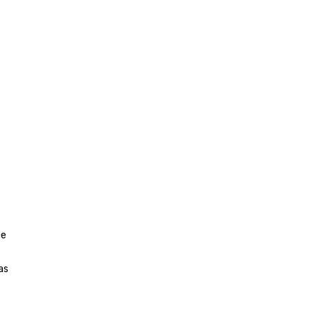
ue
as