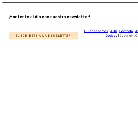
¡Mantente al día con nuestra newsletter!
Quiénes somos
|
AMC
|
Contacto
|
A
SUSCRÍBETE A LA NEWSLETTER
Cookies
| Copyright ©