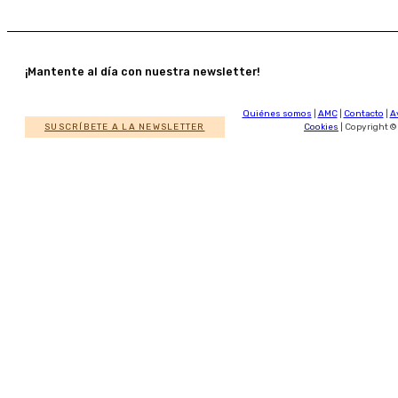
¡Mantente al día con nuestra newsletter!
Quiénes somos
|
AMC
|
Contacto
|
A
SUSCRÍBETE A LA NEWSLETTER
Cookies
| Copyright ©