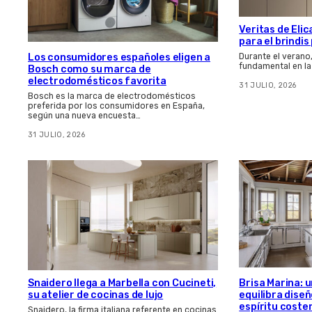
Veritas de Elic
para el brindi
Los consumidores españoles eligen a
Durante el verano
fundamental en la
Bosch como su marca de
electrodomésticos favorita
31 JULIO, 2026
Bosch es la marca de electrodomésticos
preferida por los consumidores en España,
según una nueva encuesta…
31 JULIO, 2026
Snaidero llega a Marbella con Cucineti,
Brisa Marina: 
su atelier de cocinas de lujo
equilibra dis
espíritu coste
Snaidero, la firma italiana referente en cocinas