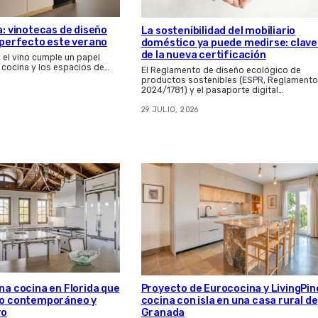
a: vinotecas de diseño
La sostenibilidad del mobiliario
s perfecto este verano
doméstico ya puede medirse: clave
de la nueva certificación
, el vino cumple un papel
 cocina y los espacios de…
El Reglamento de diseño ecológico de
productos sostenibles (ESPR, Reglamento
2024/1781) y el pasaporte digital…
29 JULIO, 2026
Proyecto de Eurococina y LivingPin
una cocina en Florida que
cocina con isla en una casa rural de
eño contemporáneo y
Granada
ro