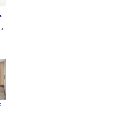
s
 UE
o: