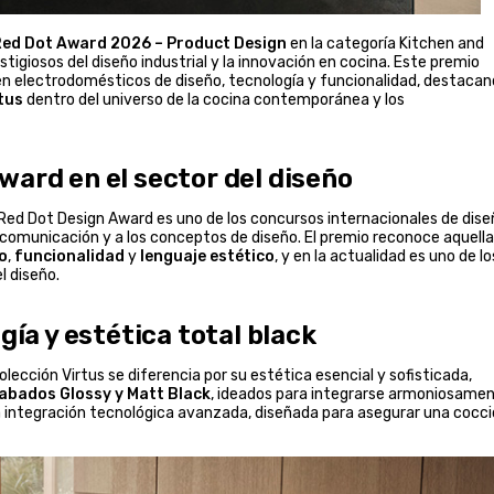
ed Dot Award 2026 – Product Design
en la categoría Kitchen and
igiosos del diseño industrial y la innovación en cocina. Este premio
en electrodomésticos de diseño, tecnología y funcionalidad, destaca
tus
dentro del universo de la cocina contemporánea y los
ward en el sector del diseño
 Red Dot Design Award es uno de los concursos internacionales de dise
 comunicación y a los conceptos de diseño. El premio reconoce aquell
o
,
funcionalidad
y
lenguaje
estético
, y en la actualidad es uno de lo
l diseño.
gía y estética total black
 colección Virtus se diferencia por su estética esencial y sofisticada,
abados Glossy y Matt Black
, ideados para integrarse armoniosame
na integración tecnológica avanzada, diseñada para asegurar una cocc