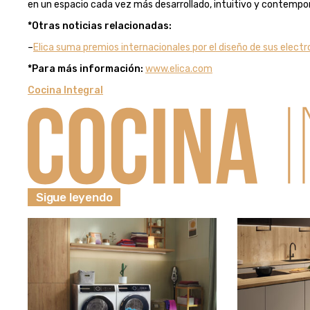
en un espacio cada vez más desarrollado, intuitivo y contempo
*Otras noticias relacionadas:
–
Elica suma premios internacionales por el diseño de sus elec
*Para más información:
www.elica.com
Cocina Integral
Sigue leyendo