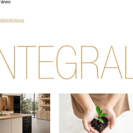
ráneo.
trodomésticos