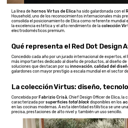
La línea de
hornos Virtus de Elica
ha sido galardonada con el
R
Household, uno de los reconocimientos internacionales más prest
consolida el posicionamiento de Elica como referente mundial 
la excelencia estética y el alto rendimiento de la
colección Vir
electrodomésticos premium.
Qué representa el Red Dot Design A
Concedido cada año por un jurado internacional de expertos, el
más importantes dedicado al diseño de productos, al diseño de
soluciones que destacan por su
innovación
,
calidad del diseñ
galardones con mayor prestigio a escala mundial en el sector de
La colección Virtus: diseño, tecnolo
Concebida por
Fabrizio Crisà
, Chief Design Officer de Elica, la
caracterizada por
superficies
total black
disponibles en los
ac
en las cocinas modernas. A esta identidad estilística se une u
precisa, prestaciones de alto nivel y también un uso sencillo.