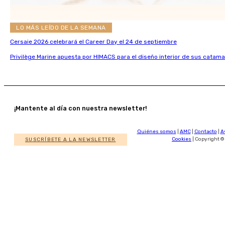
LO MÁS LEÍDO DE LA SEMANA
Cersaie 2026 celebrará el Career Day el 24 de septiembre
Privilège Marine apuesta por HIMACS para el diseño interior de sus catama
¡Mantente al día con nuestra newsletter!
Quiénes somos
|
AMC
|
Contacto
|
A
SUSCRÍBETE A LA NEWSLETTER
Cookies
| Copyright ©