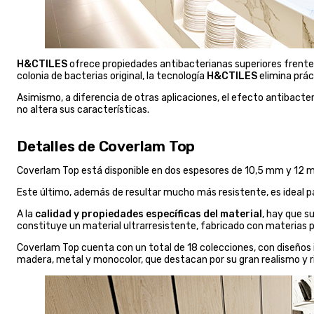
H&CTILES
ofrece propiedades antibacterianas superiores frente a
colonia de bacterias original, la tecnología
H&CTILES
elimina prá
Asimismo, a diferencia de otras aplicaciones, el efecto antibacter
no altera sus características.
Detalles de Coverlam Top
Coverlam Top está disponible en dos espesores de 10,5 mm y 1
Este último, además de resultar mucho más resistente, es ideal pa
A la
calidad y propiedades específicas del material
, hay que s
constituye un material ultrarresistente, fabricado con materias pr
Coverlam Top cuenta con un total de 18 colecciones, con diseños i
madera, metal y monocolor, que destacan por su gran realismo y r