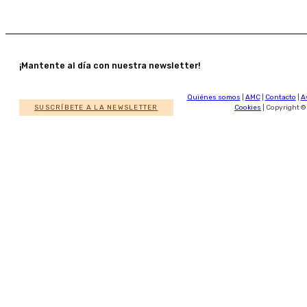
¡Mantente al día con nuestra newsletter!
Quiénes somos
|
AMC
|
Contacto
|
A
SUSCRÍBETE A LA NEWSLETTER
Cookies
| Copyright ©