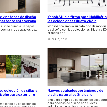
a: vinotecas de diseño
Yonoh Studio firma para Moblibéri
s perfecto este verano
las colecciones Silueta y Köln
, el vino cumple un papel
Moblibérica amplía su catálogo de mobilia
 cocina y los espacios de…
de diseño con las colecciones Silueta y Kö
creadas por…
28 JULIO, 2026
u colección de sillas y
Nuevos acabados cerámicos y de
iseño para exterior e
piedra natural de Snaidero
Snaidero amplía su colección de acabado
para cocinas de diseño con nuevas
ampliando su colección de
soluciones cerámicas inspiradas en…