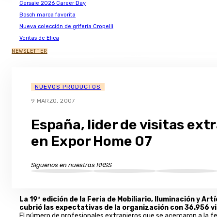
Cersaie 2026 Career Day
Bosch marca favorita
Nueva colección de grifería Cropelli
Veritas de Elica
NEWSLETTER
NUEVOS PRODUCTOS
9 MARZO, 2007
España, lider de visitas ext
en Expor Home 07
Síguenos en nuestras RRSS
La 19ª edición de la Feria de Mobiliario, Iluminación y A
cubrió las expectativas de la organización con 36.956 v
El número de profesionales extranjeros que se acercaron a la fer