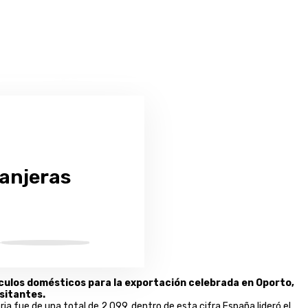
ranjeras
rtículos domésticos para la exportación celebrada en Oporto,
isitantes.
ia fue de una total de 2.099, dentro de esta cifra España lideró el