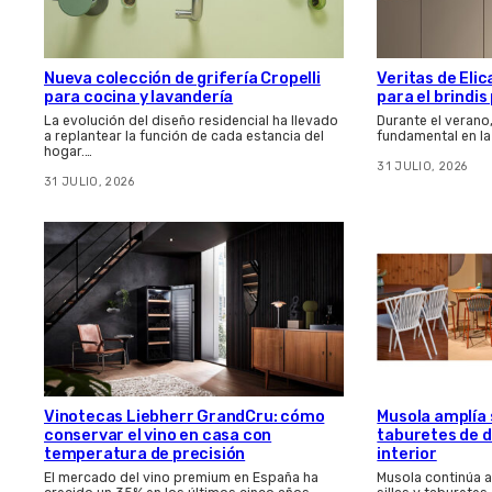
Nueva colección de grifería Cropelli
Veritas de Elic
para cocina y lavandería
para el brindi
La evolución del diseño residencial ha llevado
Durante el verano
a replantear la función de cada estancia del
fundamental en la
hogar.…
31 JULIO, 2026
31 JULIO, 2026
Vinotecas Liebherr GrandCru: cómo
Musola amplía s
conservar el vino en casa con
taburetes de d
temperatura de precisión
interior
El mercado del vino premium en España ha
Musola continúa 