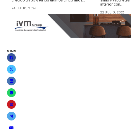
crecido un 35% en los últimos cinco años,…
sillas y taburetes
interior con…
24 JULIO, 2026
22 JULIO, 2026
SHARE