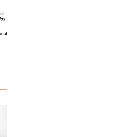
el
los
onal