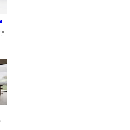
ca
rio
ln,
s