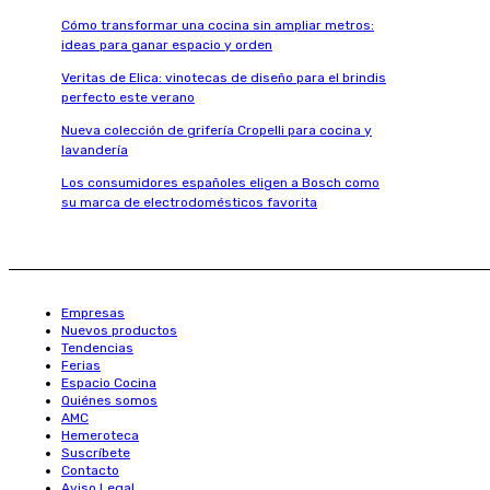
Cómo transformar una cocina sin ampliar metros:
ideas para ganar espacio y orden
Veritas de Elica: vinotecas de diseño para el brindis
perfecto este verano
Nueva colección de grifería Cropelli para cocina y
lavandería
Los consumidores españoles eligen a Bosch como
su marca de electrodomésticos favorita
Empresas
Nuevos productos
Tendencias
Ferias
Espacio Cocina
Quiénes somos
AMC
Hemeroteca
Suscríbete
Contacto
Aviso Legal