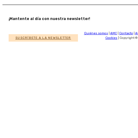
¡Mantente al día con nuestra newsletter!
Quiénes somos
|
AMC
|
Contacto
|
A
SUSCRÍBETE A LA NEWSLETTER
Cookies
| Copyright ©