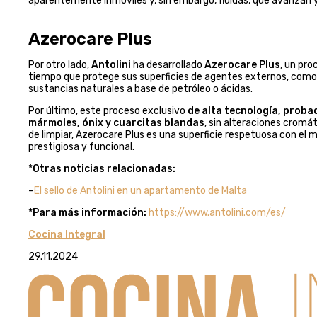
aparentemente inmóviles y, sin embargo, fluidas, que avanzan 
Azerocare Plus
Por otro lado,
Antolini
ha desarrollado
Azerocare Plus
, un pro
tiempo que protege sus superficies de agentes externos, como 
sustancias naturales a base de petróleo o ácidas.
Por último, este proceso exclusivo
de alta tecnología, prob
mármoles, ónix y cuarcitas blandas
, sin alteraciones cromát
de limpiar, Azerocare Plus es una superficie respetuosa con el 
prestigiosa y funcional.
*Otras noticias relacionadas:
–
El sello de Antolini en un apartamento de Malta
*Para más información:
https://www.antolini.com/es/
Cocina Integral
29.11.2024