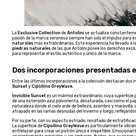
La
Exclusive Collection
de
Antolini
se actualiza constantement
pasión de la marca veronesa siempre han sido el impulso para e
naturales
más extraordinarias. Esta experiencia ha llevado a 
piedras naturales
de las que Antolini posee los derechos ex
para representar el estilo auténtico y único de la marca.
Dos incorporaciones presentadas
Entre las últimas incorporaciones a la colección destacan d
Sunset
y
Cipollino GreyWave.
Invisible Sunset
es un mármol extraordinario, cuya superficie
de una extensión azul polvorienta, desaturada, casi como el pap
naturaleza donde el cielo arde de belleza, asombro y maravilla,
atrapado en las ramas desnudas del invierno y luego, reflejándos
Por su parte, con su aspecto estriado, resultado de estratificac
La superficie de
Cipollino GreyWave
es particularmente vibrant
entrelazan para crear un patrón único e irrepetible. Emocionant