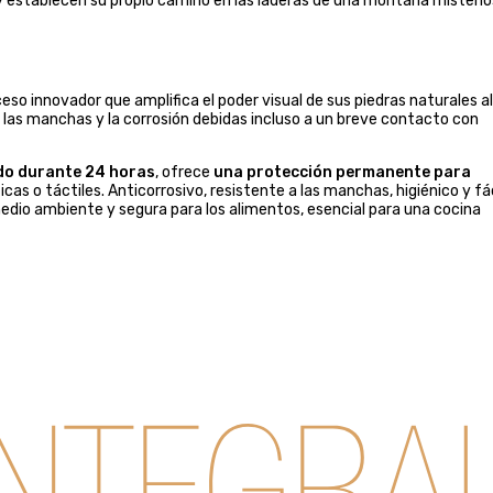
y establecen su propio camino en las laderas de una montaña misterio
ceso innovador que amplifica el poder visual de sus piedras naturales al
las manchas y la corrosión debidas incluso a un breve contacto con
ado durante 24 horas
, ofrece
una protección permanente para
icas o táctiles. Anticorrosivo, resistente a las manchas, higiénico y fác
medio ambiente y segura para los alimentos, esencial para una cocina