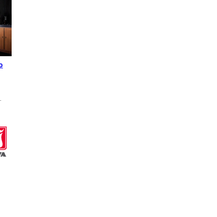
o
a
…