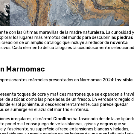
e con las últimas maravillas de la madre naturaleza. La curiosidad y
xplorar los lugares más remotos del mundo para descubrir las
piedras
la creación de un amplio catálogo que incluye alrededor de
noventa
clusivos. Cada elemento del catálogo está cuidadosamente selecciona
 en Marmomac
os impresionantes mármoles presentados en Marmomac 2024:
Invisible
 presenta toques de ocre y matices marrones que se expanden a trav
el de azúcar, como las pinceladas de un fresco. Un verdadero regalo d
 donde el sol poniente, al descender lentamente, casi parece quedar
e, se sumerge en el azul del mar frío e intenso.
iones irregulares, el mármol
Cipollino
ha fascinado desde la antigüed
e por el misterioso juego de vetas blancas, grises y negras que se
e y fascinante, su superficie ofrece extensiones blancas y heladas,