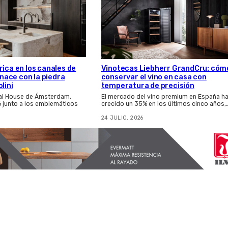
rica en los canales de
Vinotecas Liebherr GrandCru: cóm
ace con la piedra
conservar el vino en casa con
lini
temperatura de precisión
nal House de Ámsterdam,
El mercado del vino premium en España h
6 junto a los emblemáticos
crecido un 35% en los últimos cinco años,
24 JULIO, 2026