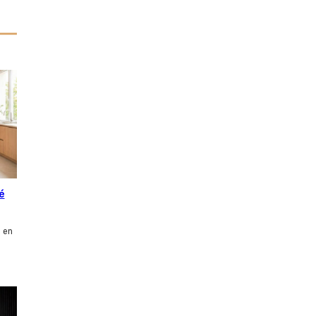
é
 en