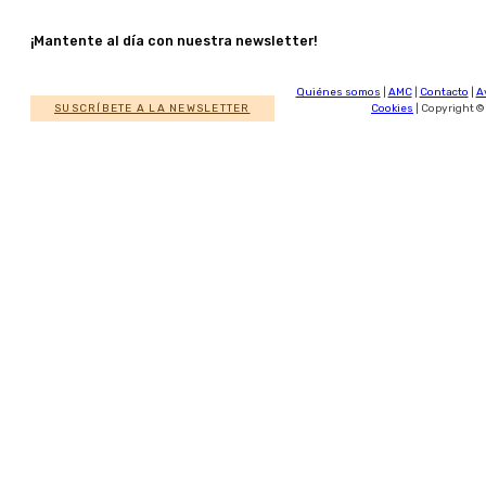
¡Mantente al día con nuestra newsletter!
Quiénes somos
|
AMC
|
Contacto
|
A
SUSCRÍBETE A LA NEWSLETTER
Cookies
| Copyright ©