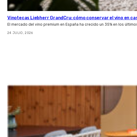
Vinotecas Liebherr GrandCru: cómo conservar el vino en ca
El mercado del vino premium en España ha crecido un 35% en los último
24 JULIO, 2026