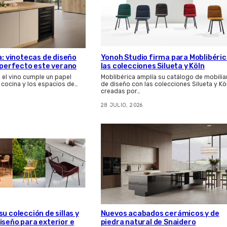
a: vinotecas de diseño
Yonoh Studio firma para Moblibéri
s perfecto este verano
las colecciones Silueta y Köln
, el vino cumple un papel
Moblibérica amplía su catálogo de mobilia
 cocina y los espacios de…
de diseño con las colecciones Silueta y Kö
creadas por…
28 JULIO, 2026
u colección de sillas y
Nuevos acabados cerámicos y de
iseño para exterior e
piedra natural de Snaidero