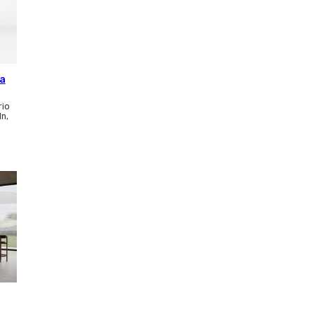
ca
rio
ln,