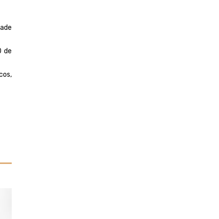
ñade
0 de
cos,