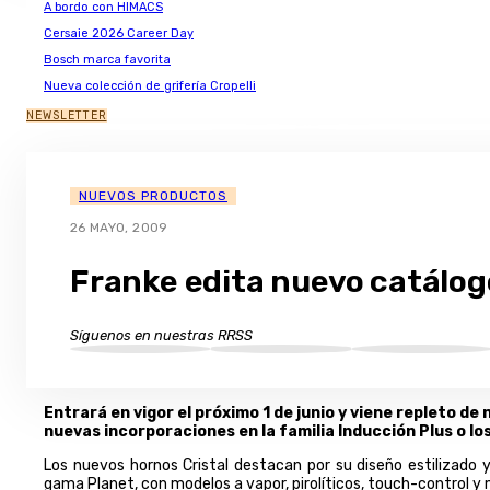
A bordo con HIMACS
Cersaie 2026 Career Day
Bosch marca favorita
Nueva colección de grifería Cropelli
NEWSLETTER
NUEVOS PRODUCTOS
26 MAYO, 2009
Franke edita nuevo catálog
Síguenos en nuestras RRSS
Entrará en vigor el próximo 1 de junio y viene repleto d
nuevas incorporaciones en la familia Inducción Plus o lo
Los nuevos hornos Cristal destacan por su diseño estilizado 
gama Planet, con modelos a vapor, pirolíticos, touch-control y 