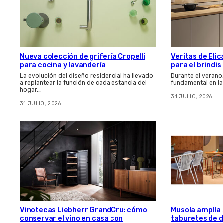
Nueva colección de grifería Cropelli
Veritas de Elic
para cocina y lavandería
para el brindi
La evolución del diseño residencial ha llevado
Durante el verano
a replantear la función de cada estancia del
fundamental en la
hogar.…
31 JULIO, 2026
31 JULIO, 2026
Vinotecas Liebherr GrandCru: cómo
Musola amplía s
conservar el vino en casa con
taburetes de d