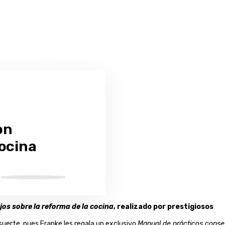
on
cocina
os sobre la reforma de la cocina
, realizado por prestigiosos
uerte, pues Franke les regala un exclusivo
Manual de prácticos conse