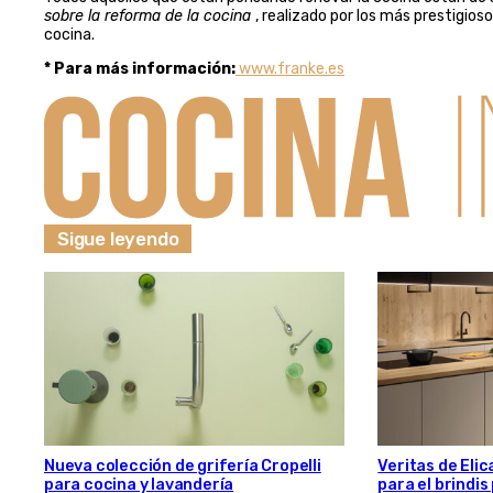
sobre la reforma de la cocina
, realizado por los más prestigio
cocina.
* Para más información:
www.franke.es
Sigue leyendo
Nueva colección de grifería Cropelli
Veritas de Elic
para cocina y lavandería
para el brindi