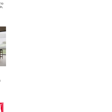
rio
ln,
s