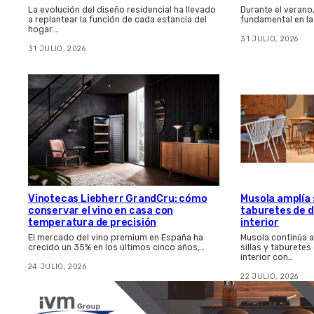
La evolución del diseño residencial ha llevado
Durante el verano
a replantear la función de cada estancia del
fundamental en la
hogar.…
31 JULIO, 2026
31 JULIO, 2026
Vinotecas Liebherr GrandCru: cómo
Musola amplía s
conservar el vino en casa con
taburetes de d
temperatura de precisión
interior
El mercado del vino premium en España ha
Musola continúa 
crecido un 35% en los últimos cinco años,…
sillas y taburetes
interior con…
24 JULIO, 2026
22 JULIO, 2026