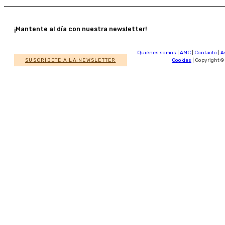
¡Mantente al día con nuestra newsletter!
Quiénes somos
|
AMC
|
Contacto
|
A
SUSCRÍBETE A LA NEWSLETTER
Cookies
| Copyright ©