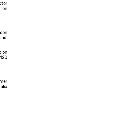
ctor
llón
 con
rid,
ción
 120
imer
alia