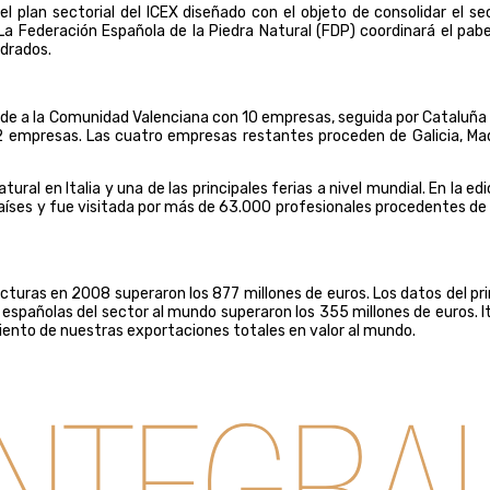
plan sectorial del ICEX diseñado con el objeto de consolidar el se
La Federación Española
de
la Piedra Natural
(FDP) coordinará el pabe
drados
.
nde a
la Comunidad Valenciana
con 10 empresas, seguida por Cataluña
2 empresas. Las cuatro empresas restantes proceden de Galicia, Mad
ural en Italia y una de las principales ferias a nivel mundial. En la edi
aíses y fue visitada por más de 63.000 profesionales procedentes de
cturas en 2008 superaron los 877 millones de euros. Los datos del pr
spañolas del sector al mundo superaron los 355 millones de euros. It
iento de nuestras exportaciones totales en valor al mundo.