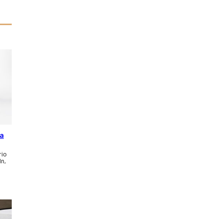
ca
rio
ln,